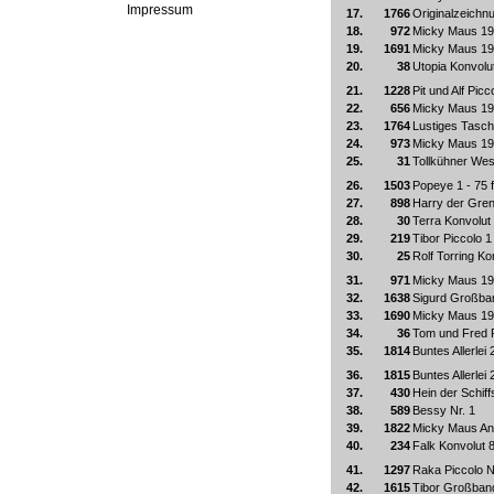
Impressum
17.
1766
Originalzeich
18.
972
Micky Maus 19
19.
1691
Micky Maus 19
20.
38
Utopia Konvol
21.
1228
Pit und Alf Picc
22.
656
Micky Maus 19
23.
1764
Lustiges Tasc
24.
973
Micky Maus 19
25.
31
Tollkühner Wes
26.
1503
Popeye 1 - 75 f
27.
898
Harry der Grenz
28.
30
Terra Konvolu
29.
219
Tibor Piccolo 1
30.
25
Rolf Torring K
31.
971
Micky Maus 19
32.
1638
Sigurd Großban
33.
1690
Micky Maus 19
34.
36
Tom und Fred 
35.
1814
Buntes Allerlei 
36.
1815
Buntes Allerlei 
37.
430
Hein der Schiff
38.
589
Bessy Nr. 1
39.
1822
Micky Maus An
40.
234
Falk Konvolut 
41.
1297
Raka Piccolo N
42.
1615
Tibor Großband