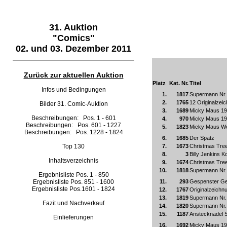
31. Auktion
"Comics"
02. und 03. Dezember 2011
Zurück zur aktuellen Auktion
Platz
Kat. Nr.
Titel
Infos und Bedingungen
1.
1817
Supermann Nr.
2.
1765
12 Originalzeic
Bilder 31. Comic-Auktion
3.
1689
Micky Maus 19
Beschreibungen: Pos. 1 - 601
4.
970
Micky Maus 19
Beschreibungen: Pos. 601 - 1227
5.
1823
Micky Maus We
Beschreibungen: Pos. 1228 - 1824
6.
1685
Der Spatz
Top 130
7.
1673
Christmas Tre
8.
3
Billy Jenkins 
Inhaltsverzeichnis
9.
1674
Christmas Tre
10.
1818
Supermann Nr.
Ergebnisliste Pos. 1 - 850
Ergebnisliste Pos. 851 - 1600
11.
293
Gespenster Ge
Ergebnisliste Pos.1601 - 1824
12.
1767
Originalzeich
13.
1819
Supermann Nr.
Fazit und Nachverkauf
14.
1820
Supermann Nr.
15.
1187
Anstecknadel S
Einlieferungen
16.
1692
Micky Maus 19