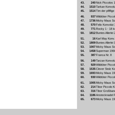
43.
240
Nick Piccolos 
44.
1510
Tarkan Konvolu
45.
1514
Tim der pfiffige
46.
937
Wildtöter Picco
47.
1736
Micky Maus Son
48.
570
Felix Konvolut 
49.
771
Rocky 1 - 18 k
50.
1812
Buntes Allerlei 
51.
16
Karl May Konv
52.
1809
Buntes Allerlei 
53.
1007
Micky Maus Son
54.
1458
Superman 1966
55.
387
Franca Nr. 8
56.
149
Tarzan Konvolu
57.
929
Wildtöter Picco
58.
1535
Clever Stolz Ko
59.
1693
Micky Maus 19
60.
930
Wildtöter Picco
61.
1005
Micky Maus Son
62.
214
Tibor Piccolo K
63.
316
Tibor Großband
64.
1186
Anstecknadel R
65.
673
Micky Maus 19