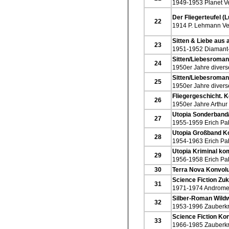
1949-1953 Planet V
Der Fliegerteufel (
22
1914 P. Lehmann Ve
Sitten & Liebe aus a
23
1951-1952 Diamant-
Sitten/Liebesroma
24
1950er Jahre divers
Sitten/Liebesroma
25
1950er Jahre divers
Fliegergeschicht.
26
1950er Jahre Arthur
Utopia Sonderband
27
1955-1959 Erich Pa
Utopia Großband K
28
1954-1963 Erich Pa
Utopia Kriminal ko
29
1956-1958 Erich Pa
30
Terra Nova Konvol
Science Fiction Zuk
31
1971-1974 Andromed
Silber-Roman Wild
32
1953-1996 Zauberkr
Science Fiction Ko
33
1966-1985 Zauberkr