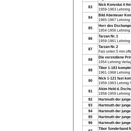
Nick Konvolut 4 He
83
1959-1963 Lehning 
Bild Abenteuer Kon
84
1965-1967 Lehning 
Herr des Dschungel
85
1954-1956 Lehning 
Tarzan Nr. 1
86
1959-1961 Lehning 
Tarzan Nr. 2
87
Falz unten 5 mm offe
Die verstoßene Pri
88
1954 Lehning Verla
Tibor 1-183 komple
89
1961-1968 Lehning 
Nick 1-121 fast kom
90
1959-1963 Lehmig 
Akim Held d. Dschu
91
1958-1959 Lehning 
92
Hartmuth der junge 
93
Hartmuth der junge 
94
Hartmuth der junge 
95
Hartmuth der junge 
96
Hartmuth der junge 
Tibor Sonderband N
97