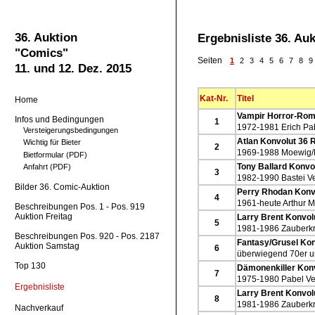
36. Auktion
Ergebnisliste 36. Au
"Comics"
Seiten
1
2
3
4
5
6
7
8
9
11. und 12. Dez. 2015
Kat-Nr.
Titel
Home
Vampir Horror-Ro
Infos und Bedingungen
1
1972-1981 Erich Pa
Versteigerungsbedingungen
Atlan Konvolut 36
Wichtig für Bieter
2
1969-1988 Moewig/
Bietformular (PDF)
Tony Ballard Konv
Anfahrt (PDF)
3
1982-1990 Bastei V
Bilder 36. Comic-Auktion
Perry Rhodan Konv
4
1961-heute Arthur 
Beschreibungen Pos. 1 - Pos. 919
Auktion Freitag
Larry Brent Konvo
5
1981-1986 Zauberkr
Beschreibungen Pos. 920 - Pos. 2187
Fantasy/Grusel Kon
Auktion Samstag
6
überwiegend 70er u
Top 130
Dämonenkiller Konv
7
1975-1980 Pabel Ve
Ergebnisliste
Larry Brent Konvo
8
1981-1986 Zauberkr
Nachverkauf