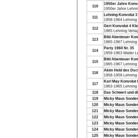
1950er Jahre Konvo
110
1950er Jahre Lehni
Lehning Konvolut 
111
1958-1964 Lehning 
Gert Konvolut 4 Kl
112
1965 Lehning Verla
Bild Abenteuer Kon
113
1965-1967 Lehning 
Party 1960 Nr. 35
114
1959-1963 Walter L
Bild Abenteuer Kon
115
1965-1967 Lehning 
Akim Held des Dsch
116
1958-1959 Lehning 
Karl May Konvolut 
117
1963-1965 Lehning 
118
Das Schwert und d
119
Micky Maus Sonderh
120
Micky Maus Sonderh
121
Micky Maus Sonderh
122
Micky Maus Sonderh
123
Micky Maus Sonderh
124
Micky Maus Sonderh
125
Micky Maus Sonderh