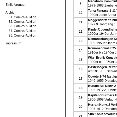
Macabros Konvolu
9
Einlieferungen
1973-1983 Zauberkr
Terra Fantasy 1-11
Archiv
10
1980er Jahre Arthur
31. Comics-Auktion
Meggendorfer's hum
32. Comics-Auktion
11
1897 9. Jahrgang 1. 
33. Comics-Auktion
Kinder/Jugendhefte 
34. Comics-Auktion
12
1900er-1940er Jahre
35. Comics-Auktion
Romanzeitungen Ko
13
1899-1950er Jahre di
Impressum
Romankonvolut 25
14
1910er bis 1940er J
Witz- Erotik Konvol
15
1900er bis 1950er J
Bastelbogen Reiter
16
um 1910 F.J. Schrei
Coyote 1-74 fast kp
17
1949-1955 Drott/deu
Buffalo Bill Konv.
18
1905-1912 A. Eichl
Kapitän Stürmers F
19
1906-1908 Verlag H
Hurrah Konv. 2 Vo
20
1907-1912 Dresden
Sun Koh Konvolut 
21