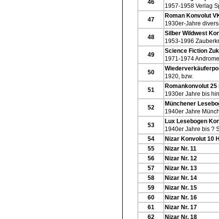
46
1957-1958 Verlag S
Roman Konvolut V
47
1930er-Jahre divers
Silber Wildwest Ko
48
1953-1996 Zauberkr
Science Fiction Zu
49
1971-1974 Androme
Wiederverkäuferpo
50
1920, bzw.
Romankonvolut 25 
51
1930er Jahre bis hin
Münchener Leseboge
52
1940er Jahre Münch
Lux Lesebogen Ko
53
1940er Jahre bis ? 
54
Nizar Konvolut 10 
55
Nizar Nr. 11
56
Nizar Nr. 12
57
Nizar Nr. 13
58
Nizar Nr. 14
59
Nizar Nr. 15
60
Nizar Nr. 16
61
Nizar Nr. 17
62
Nizar Nr. 18