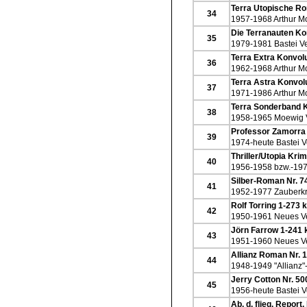
Terra Utopische R
34
1957-1968 Arthur M
Die Terranauten K
35
1979-1981 Bastei V
Terra Extra Konvo
36
1962-1968 Arthur M
Terra Astra Konvo
37
1971-1986 Arthur M
Terra Sonderband 
38
1958-1965 Moewig 
Professor Zamorra
39
1974-heute Bastei V
Thriller/Utopia Kr
40
1956-1958 bzw.-197
Silber-Roman Nr. 7
41
1952-1977 Zauberkr
Rolf Torring 1-273
42
1950-1961 Neues V
Jörn Farrow 1-241 
43
1951-1960 Neues V
Allianz Roman Nr. 1
44
1948-1949 "Allianz"
Jerry Cotton Nr. 50
45
1956-heute Bastei V
Ab. d. flieg. Report