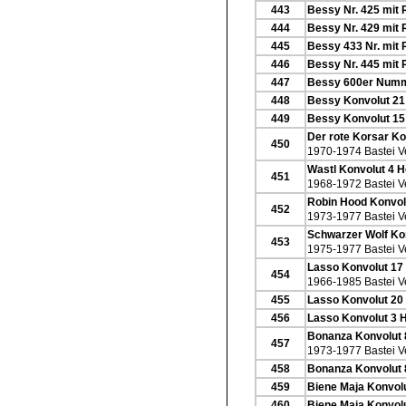
443
Bessy Nr. 425 mit 
444
Bessy Nr. 429 mit 
445
Bessy 433 Nr. mit 
446
Bessy Nr. 445 mit 
447
Bessy 600er Numme
448
Bessy Konvolut 21
449
Bessy Konvolut 15
Der rote Korsar Ko
450
1970-1974 Bastei V
Wastl Konvolut 4 H
451
1968-1972 Bastei V
Robin Hood Konvol
452
1973-1977 Bastei V
Schwarzer Wolf Kon
453
1975-1977 Bastei V
Lasso Konvolut 17
454
1966-1985 Bastei V
455
Lasso Konvolut 20
456
Lasso Konvolut 3 H
Bonanza Konvolut 
457
1973-1977 Bastei V
458
Bonanza Konvolut 
459
Biene Maja Konvolu
460
Biene Maja Konvolu