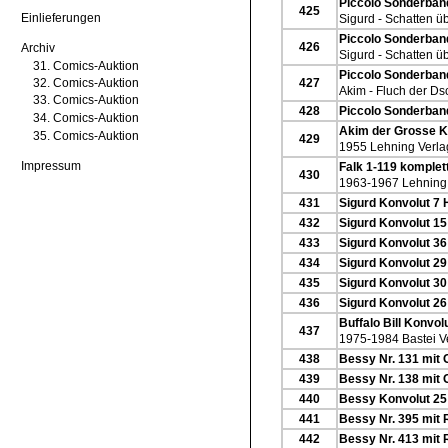
Piccolo Sonderband
425
Einlieferungen
Sigurd - Schatten ü
Piccolo Sonderband
426
Archiv
Sigurd - Schatten ü
31. Comics-Auktion
Piccolo Sonderband
32. Comics-Auktion
427
Akim - Fluch der D
33. Comics-Auktion
428
Piccolo Sonderband
34. Comics-Auktion
Akim der Grosse K
35. Comics-Auktion
429
1955 Lehning Verla
Impressum
Falk 1-119 komplet
430
1963-1967 Lehning
431
Sigurd Konvolut 7 
432
Sigurd Konvolut 15
433
Sigurd Konvolut 36
434
Sigurd Konvolut 29
435
Sigurd Konvolut 30
436
Sigurd Konvolut 26
Buffalo Bill Konvol
437
1975-1984 Bastei V
438
Bessy Nr. 131 mit 
439
Bessy Nr. 138 mit 
440
Bessy Konvolut 25
441
Bessy Nr. 395 mit 
442
Bessy Nr. 413 mit 