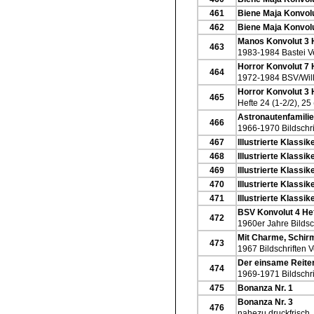
461
Biene Maja Konvolu
462
Biene Maja Konvolu
Manos Konvolut 3 
463
1983-1984 Bastei V
Horror Konvolut 7 
464
1972-1984 BSV/Will
Horror Konvolut 3 
465
Hefte 24 (1-2/2), 25
Astronautenfamilie
466
1966-1970 Bildschri
467
Illustrierte Klassi
468
Illustrierte Klassi
469
Illustrierte Klassi
470
Illustrierte Klassi
471
Illustrierte Klassi
BSV Konvolut 4 He
472
1960er Jahre Bildsc
Mit Charme, Schirm
473
1967 Bildschriften V
Der einsame Reiter
474
1969-1971 Bildschri
475
Bonanza Nr. 1
Bonanza Nr. 3
476
nahezu druckfrisch