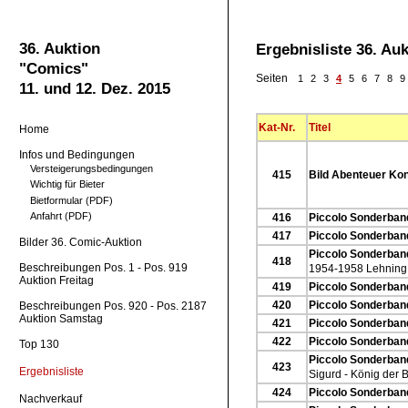
36. Auktion
Ergebnisliste 36. Au
"Comics"
Seiten
1
2
3
4
5
6
7
8
9
11. und 12. Dez. 2015
Kat-Nr.
Titel
Home
Infos und Bedingungen
Versteigerungsbedingungen
415
Bild Abenteuer Kon
Wichtig für Bieter
Bietformular (PDF)
Anfahrt (PDF)
416
Piccolo Sonderband
417
Piccolo Sonderband
Bilder 36. Comic-Auktion
Piccolo Sonderband
418
Beschreibungen Pos. 1 - Pos. 919
1954-1958 Lehning
Auktion Freitag
419
Piccolo Sonderband
420
Piccolo Sonderband
Beschreibungen Pos. 920 - Pos. 2187
Auktion Samstag
421
Piccolo Sonderband
422
Piccolo Sonderband
Top 130
Piccolo Sonderband
423
Ergebnisliste
Sigurd - König der 
424
Piccolo Sonderband
Nachverkauf