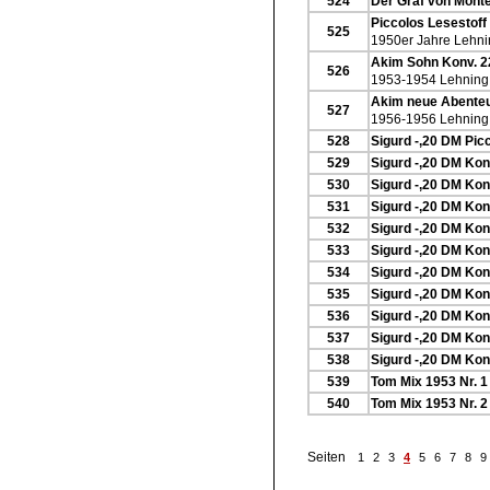
524
Der Graf von Monte
Piccolos Lesestoff
525
1950er Jahre Lehni
Akim Sohn Konv. 2
526
1953-1954 Lehning
Akim neue Abenteu
527
1956-1956 Lehning
528
Sigurd -,20 DM Picc
529
Sigurd -,20 DM Kon
530
Sigurd -,20 DM Kon
531
Sigurd -,20 DM Kon
532
Sigurd -,20 DM Kon
533
Sigurd -,20 DM Kon
534
Sigurd -,20 DM Kon
535
Sigurd -,20 DM Kon
536
Sigurd -,20 DM Kon
537
Sigurd -,20 DM Kon
538
Sigurd -,20 DM Kon
539
Tom Mix 1953 Nr. 1
540
Tom Mix 1953 Nr. 2
Seiten
1
2
3
4
5
6
7
8
9