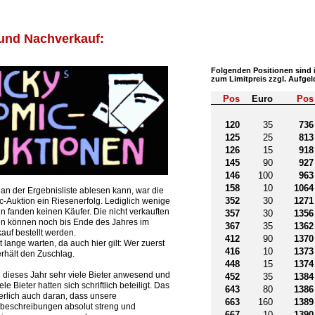
 und Nachverkauf:
Folgenden Positionen sind
zum Limitpreis zzgl. Aufgel
Pos
Euro
Pos
120
35
736
125
25
813
126
15
918
145
90
927
146
100
963
158
10
1064
an der Ergebnisliste ablesen kann, war die
352
30
1271
c-Auktion ein Riesenerfolg. Lediglich wenige
n fanden keinen Käufer. Die nicht verkauften
357
30
1356
en können noch bis Ende des Jahres im
367
35
1362
auf bestellt werden.
412
90
1370
ht lange warten, da auch hier gilt: Wer zuerst
416
10
1373
 erhält den Zuschlag.
448
15
1374
 dieses Jahr sehr viele Bieter anwesend und
452
35
1384
ele Bieter hatten sich schriftlich beteiligt. Das
643
80
1386
herlich auch daran, dass unsere
663
160
1389
beschreibungen absolut streng und
667
10
1390