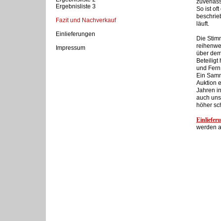
zuverläs
Ergebnisliste 3
So ist of
beschrie
Fazit und Nachverkauf
läuft.
Einlieferungen
Die Stim
reihenwei
Impressum
über dem
Beteilig
und Fern
Ein Samml
Auktion e
Jahren i
auch uns
höher sc
Einliefer
werden a