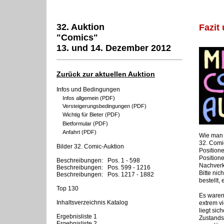
32. Auktion
Fazit
"Comics"
13. und 14. Dezember 2012
Zurück zur aktuellen Auktion
Infos und Bedingungen
Infos allgemein (PDF)
Versteigerungsbedingungen (PDF)
Wichtig für Bieter (PDF)
Bietformular (PDF)
Anfahrt (PDF)
Wie man 
32. Comi
Bilder 32. Comic-Auktion
Positione
Position
Beschreibungen: Pos. 1 - 598
Nachverk
Beschreibungen: Pos. 599 - 1216
Bitte nic
Beschreibungen: Pos. 1217 - 1882
bestellt,
Top 130
Es waren
Inhaltsverzeichnis Katalog
extrem vi
liegt sic
Ergebnisliste 1
Zustands
Ergebnisliste 2