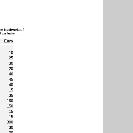
 im Nachverkauf
d zu haben:
Euro
10
25
30
20
40
45
40
15
35
180
150
15
15
300
30
30