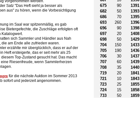
sig vorgenommen werden.
675
90
1391
t der Satz "Das Heft sieht ja besser als
ben aus" zu hören, wenn die Vorbesichtigung
682
50
1393
686
70
1395
693
260
1396
mung im Saal war spitzenmäßig, es gab
696
90
1398
se Bietergefechte, die Zuschläge erfolgten oft
697
20
1408
 Katalogwert.
t hatten sich Sammler und Händler aus Nah
698
50
1429
, die am Ende alle zufrieden waren.
704
150
1433
er erzählte mir überglücklich, dass er auf der
705
190
1436
in Heft ersteigerte, das er seit mehr als 25
706
30
1437
n diesem Top-Zustand gesucht hat. Das macht
707
60
1439
 eine Riesenfreude, wenn Sammlerherzen
hlagen.
708
35
1440
719
20
1841
ungen
für die nächste Auktion im Sommer 2013
721
10
1843
b sofort und jederzeit angenommen.
723
25
1855
724
15
1858
733
50
1859