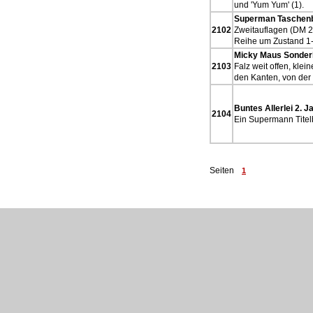
und 'Yum Yum' (1).
Superman Taschenb
2102
Zweitauflagen (DM 2
Reihe um Zustand 1-
Micky Maus Sonderh
2103
Falz weit offen, klei
den Kanten, von der 
Buntes Allerlei 2. Ja
2104
Ein Supermann Titelb
Seiten
1