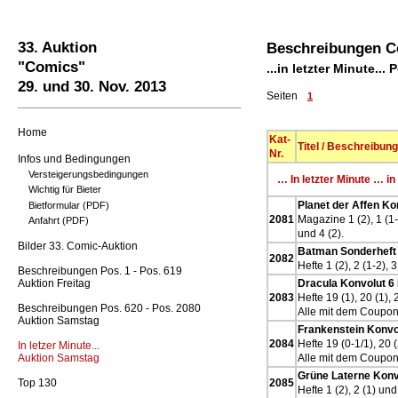
33. Auktion
Beschreibungen Co
"Comics"
...in letzter Minute...
29. und 30. Nov. 2013
Seiten
1
Home
Kat-
Titel / Beschreibung
Nr.
Infos und Bedingungen
Versteigerungsbedingungen
… In letzter Minute … in
Wichtig für Bieter
Planet der Affen Ko
Bietformular (PDF)
2081
Magazine 1 (2), 1 (1-2)
Anfahrt (PDF)
und 4 (2).
Bilder 33. Comic-Auktion
Batman Sonderheft 
2082
Hefte 1 (2), 2 (1-2), 
Beschreibungen Pos. 1 - Pos. 619
Auktion Freitag
Dracula Konvolut 6
2083
Hefte 19 (1), 20 (1), 
Beschreibungen Pos. 620 - Pos. 2080
Alle mit dem Coupon
Auktion Samstag
Frankenstein Konvo
2084
Hefte 19 (0-1/1), 20 (
In letzer Minute...
Auktion Samstag
Alle mit dem Coupon
Grüne Laterne Konv
Top 130
2085
Hefte 1 (2), 2 (1) und