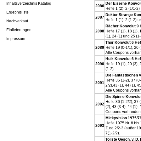
Inhaltsverzeichnis Katalog
Der Eiserne Konvolu
2086
Hefte 1 (2), 2 (1/1-2
Ergebnisliste
Doktor Strange Kon
2087
Hefte 1 (1), 2 (1-2) 
Nachverkauf
Rächer Konvolut 9 
Einlieferungen
2088
Hefte 17 (1), 18 (1), 
(1), 24 (1) und 25 (1-
Impressum
Thor Konvolut 6 Hef
2089
Hefte 19 (0-1/1), 20 (
Alle Coupons vorha
Hulk Konvolut 6 Hef
2090
Hefte 19 (1), 20 (3), 
(1-2).
Die Fantastischen V
Hefte 36 (1-2), 37 (0-
2091
2/2),43 (1), 44 (1), 4
Alle Coupons vorha
Die Spinne Konvolut
Hefte 36 (1-2/2), 37 (
2092
(2), 43 (3-4), 44 (1),
Coupons vorhanden
Mickyvision 1975/7
Hefte 1975 Nr. 8 bis
2093
Zust. 2/2-3 (außer 1
7(1-2/2).
Tollste Gesch. v. D.