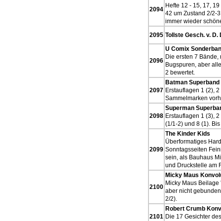
Hefte 12 - 15, 17, 19
2094
42 um Zustand 2/2-3
immer wieder schön
2095
Tollste Gesch. v. D.
U Comix Sonderban
Die ersten 7 Bände, 
2096
Bugspuren, aber alle
2 bewertet.
Batman Superband 
2097
Erstauflagen 1 (2), 2 
Sammelmarken vorh
Superman Superban
2098
Erstauflagen 1 (3), 2 (
(1/1-2) und 8 (1). B
The Kinder Kids
Überformatiges Hard
2099
Sonntagsseiten Feini
sein, als Bauhaus Mi
und Druckstelle am F
Micky Maus Konvolu
Micky Maus Beilage '
2100
aber nicht gebunden
2/2).
Robert Crumb Konv
2101
Die 17 Gesichter des