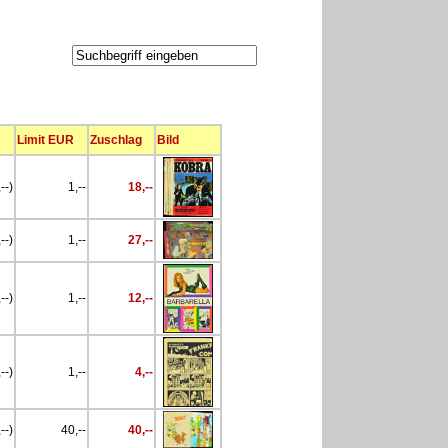
Limit EUR
Zuschlag
Bild
--)
1,--
18,--
--)
1,--
27,--
--)
1,--
12,--
--)
1,--
4,--
--)
40,--
40,--