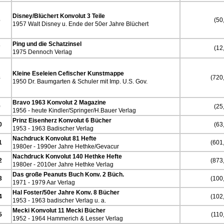
Disney/Blüchert Konvolut 3 Teile
6
(50,
1957 Walt Disney u. Ende der 50er Jahre Blüchert
Ping und die Schatzinsel
7
(12,
1975 Dennoch Verlag
Kleine Eseleien Cefischer Kunstmappe
8
(720,
1950 Dr. Baumgarten & Schuler mit Imp. U.S. Gov.
Bravo 1963 Konvolut 2 Magazine
9
(25,
1956 - heute Kindler/Springer/H.Bauer Verlag
Prinz Eisenherz Konvolut 6 Bücher
0
(63,
1953 - 1963 Badischer Verlag
Nachdruck Konvolut 81 Hefte
1
(601,
1980er - 1990er Jahre Hethke/Gevacur
Nachdruck Konvolut 140 Hethke Hefte
2
(873,
1980er - 2010er Jahre Hethke Verlag
Das große Peanuts Buch Konv. 2 Büch.
3
(100,
1971 - 1979 Aar Verlag
Hal Foster/50er Jahre Konv. 8 Bücher
4
(102,
1953 - 1963 badischer Verlag u. a.
Mecki Konvolut 11 Mecki Bücher
5
(110,
1952 - 1964 Hammerich & Lesser Verlag