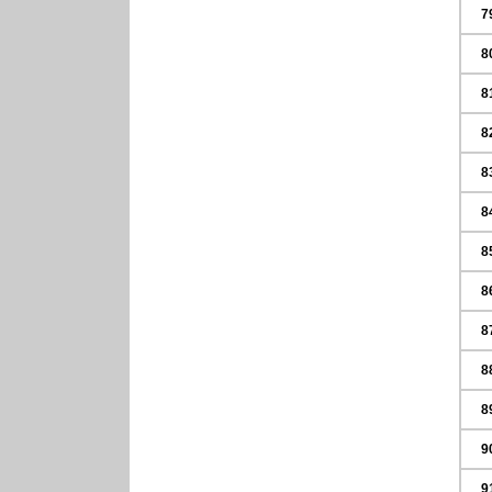
7
8
8
8
8
8
8
8
8
8
8
9
9