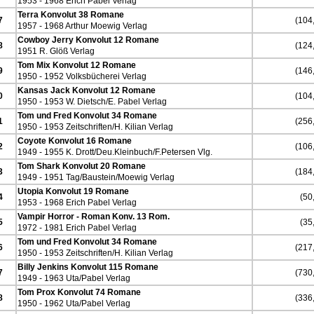
1953 - 1968 Erich Pabel Verlag
Terra Konvolut 38 Romane
7
(104,
1957 - 1968 Arthur Moewig Verlag
Cowboy Jerry Konvolut 12 Romane
8
(124,
1951 R. Glöß Verlag
Tom Mix Konvolut 12 Romane
9
(146,
1950 - 1952 Volksbücherei Verlag
Kansas Jack Konvolut 12 Romane
0
(104,
1950 - 1953 W. Dietsch/E. Pabel Verlag
Tom und Fred Konvolut 34 Romane
1
(256,
1950 - 1953 Zeitschriften/H. Kilian Verlag
Coyote Konvolut 16 Romane
2
(106,
1949 - 1955 K. Drott/Deu.Kleinbuch/F.Petersen Vlg.
Tom Shark Konvolut 20 Romane
3
(184,
1949 - 1951 Tag/Baustein/Moewig Verlag
Utopia Konvolut 19 Romane
4
(50,
1953 - 1968 Erich Pabel Verlag
Vampir Horror - Roman Konv. 13 Rom.
5
(35,
1972 - 1981 Erich Pabel Verlag
Tom und Fred Konvolut 34 Romane
6
(217,
1950 - 1953 Zeitschriften/H. Kilian Verlag
Billy Jenkins Konvolut 115 Romane
7
(730,
1949 - 1963 Uta/Pabel Verlag
Tom Prox Konvolut 74 Romane
8
(336,
1950 - 1962 Uta/Pabel Verlag