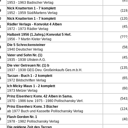
8
(85,
1953 - 1963 Badischer Verlag
Nick Knatterton 1 - 7 komplett
9
(119,
1952 - 1959 Süd/Martens Verlag
0
Nick Knatterton 1 - 7 komplett
(120,
Rädler Verlags - Konvolut 4 Alben
1
(45,
1972 - 1973 Rädler Verlag
Halbzeit 1956 (1.Jahrg.) Konvolut 5 Hef.
2
(???,
1956 - ? Martin Kleter Verlag
Die 5 Schreckensteiner
3
(58,
1940 Deutscher Verlag
Vater und Sohn Nr. (1)
4
(45,
1935 - 1938 Ullstein A.G.
Die vier Getreuen Nr. (1) b
5
(135,
1937 - 1938 GEG Deu. Großeinkaufs Ges.m.b.H.
Tarzan - Buch 1 - 2 komplett
6
(65,
1972 Bildschriften Verlag
Ich Micky Maus 1 - 2 komplett
7
(60,
1973 Melzer Verlag
Prinz Eisenherz Konv. 42 Alben in Sama.
8
(543,
1970 - 1986 bzw. 1975 - 1980 Pollischansky Verl.
Prinz Eisenherz Konv. 3 Bücher
9
(124,
ab 1977 Buch und Kassette Pollischansky Verlag
Flash Gordon Nr. 1
0
(40,
1978 - 1982 Pollischansky Verlag
Die goldene Zeit des Tarzan