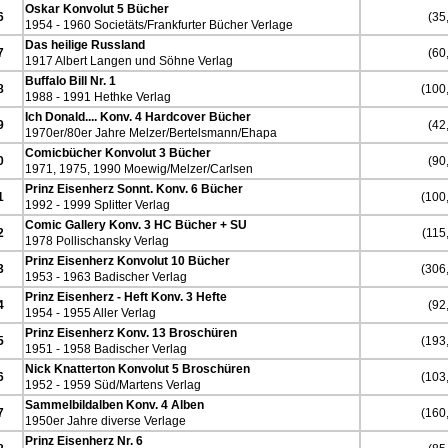
Oskar Konvolut 5 Bücher
6
(35,
1954 - 1960 Societäts/Frankfurter Bücher Verlage
Das heilige Russland
7
(60,
1917 Albert Langen und Söhne Verlag
Buffalo Bill Nr. 1
8
(100,
1988 - 1991 Hethke Verlag
Ich Donald.... Konv. 4 Hardcover Bücher
9
(42,
1970er/80er Jahre Melzer/Bertelsmann/Ehapa
Comicbücher Konvolut 3 Bücher
0
(90,
1971, 1975, 1990 Moewig/Melzer/Carlsen
Prinz Eisenherz Sonnt. Konv. 6 Bücher
1
(100,
1992 - 1999 Splitter Verlag
Comic Gallery Konv. 3 HC Bücher + SU
2
(115,
1978 Pollischansky Verlag
Prinz Eisenherz Konvolut 10 Bücher
3
(306,
1953 - 1963 Badischer Verlag
Prinz Eisenherz - Heft Konv. 3 Hefte
4
(92,
1954 - 1955 Aller Verlag
Prinz Eisenherz Konv. 13 Broschüren
5
(193,
1951 - 1958 Badischer Verlag
Nick Knatterton Konvolut 5 Broschüren
6
(103,
1952 - 1959 Süd/Martens Verlag
Sammelbildalben Konv. 4 Alben
7
(160,
1950er Jahre diverse Verlage
Prinz Eisenherz Nr. 6