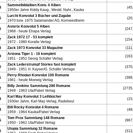
Sammelbildalben Konv. 4 Alben
4
(45,
1950er Jahre Kiddy Kaug., Westd. Nahr., Kauka
Lurchi Konvolut 3 Bücher und Zugabe
5
(20,
1970 bzw. 1975 Salamander AG, Kornwestheim
Asterix Konvolut 5 Alben
6
(247,
1968 - heute Ehapa Verlag
Zack 1972 17 - 53 komplett
7
(154,
1972 - 1980 Koralle Verlag
8
Zack 1973 Konvolut 33 Magazine
(111,
Arizona Tiger 1 - 16 komplett
9
(163,
1951 - 1952 Georg Schäfer Verlag
Zack Lederstrumpf Stories fast komplett
0
(370,
1949 - 1951 H. Kayser/G. Schäfer Verlage
Perry Rhodan Konvolut 100 Romane
1
(388,
1961 - heute Moewig Verlag
Billy Jenkins Sammlung 286 Romane
2
(2735,
1949 - 1963 Uta/Pabel Verlag
Karl May Konvolut 3 Leihbücher
3
(15,
1930er Jahre, Karl May Verlag, Radebeul
Bill Rocky Konvolut 4 Romane
4
(48,
1959 - 1964 Kauka/Pabel Verlag
Tom Prox Sammlung 148 Romane
5
(967,
1950 - 1962 Uta/Pabel Verlag
Utopia Sammlung 32 Romane
6
(312,