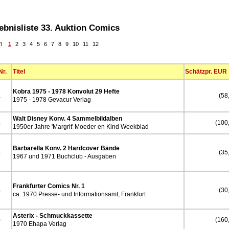
ebnisliste 33. Auktion Comics
en
1
2
3
4
5
6
7
8
9
10
11
12
Nr.
Titel
Schätzpr. EUR
Kobra 1975 - 1978 Konvolut 29 Hefte
1
(58,
1975 - 1978 Gevacur Verlag
Walt Disney Konv. 4 Sammelbildalben
2
(100,
1950er Jahre 'Margrit' Moeder en Kind Weekblad
Barbarella Konv. 2 Hardcover Bände
3
(35,
1967 und 1971 Buchclub - Ausgaben
Frankfurter Comics Nr. 1
4
(30,
ca. 1970 Presse- und Informationsamt, Frankfurt
Asterix - Schmuckkassette
5
(160,
1970 Ehapa Verlag