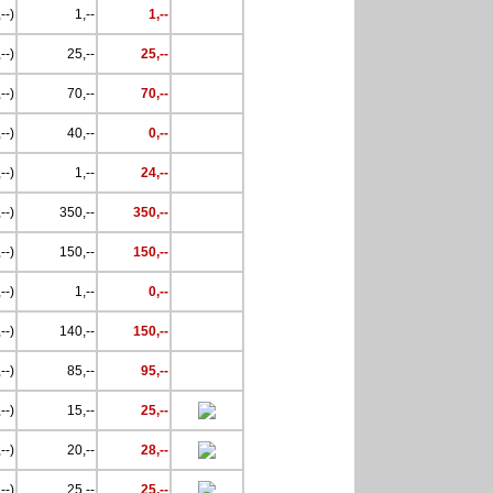
--)
1,--
1,--
--)
25,--
25,--
--)
70,--
70,--
--)
40,--
0,--
--)
1,--
24,--
--)
350,--
350,--
--)
150,--
150,--
--)
1,--
0,--
--)
140,--
150,--
--)
85,--
95,--
--)
15,--
25,--
--)
20,--
28,--
--)
25,--
25,--