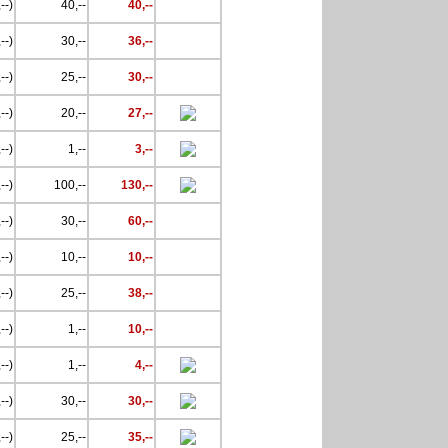
--)
40,--
40,--
--)
30,--
36,--
--)
25,--
30,--
--)
20,--
27,--
--)
1,--
3,--
--)
100,--
130,--
--)
30,--
60,--
--)
10,--
10,--
--)
25,--
38,--
--)
1,--
10,--
--)
1,--
4,--
--)
30,--
30,--
--)
25,--
35,--