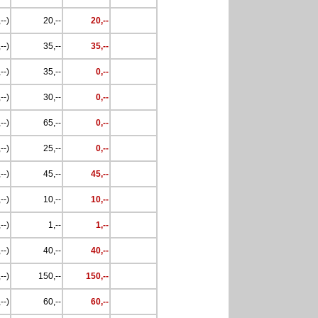
--)
20,--
20,--
--)
35,--
35,--
--)
35,--
0,--
--)
30,--
0,--
--)
65,--
0,--
--)
25,--
0,--
--)
45,--
45,--
--)
10,--
10,--
--)
1,--
1,--
--)
40,--
40,--
--)
150,--
150,--
--)
60,--
60,--