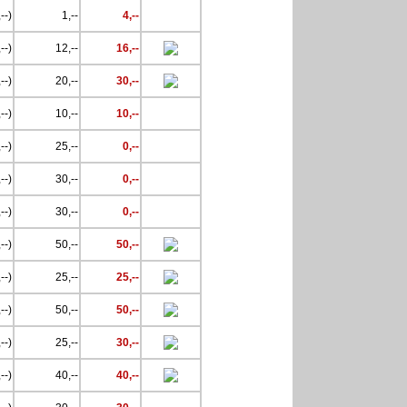
--)
1,--
4,--
--)
12,--
16,--
--)
20,--
30,--
--)
10,--
10,--
--)
25,--
0,--
--)
30,--
0,--
--)
30,--
0,--
--)
50,--
50,--
--)
25,--
25,--
--)
50,--
50,--
--)
25,--
30,--
--)
40,--
40,--