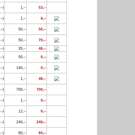
--)
1,--
53,--
--)
1,--
8,--
--)
50,--
50,--
--)
50,--
70,--
--)
35,--
46,--
--)
50,--
0,--
--)
140,--
0,--
--)
1,--
48,--
--)
700,--
700,--
--)
1,--
0,--
--)
12,--
0,--
--)
240,--
240,--
--)
60,--
60,--