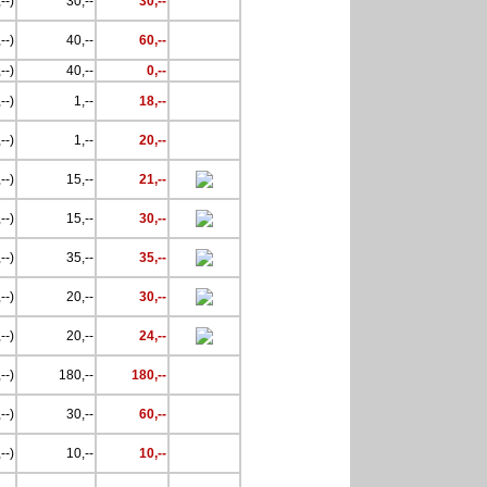
--)
30,--
30,--
--)
40,--
60,--
--)
40,--
0,--
--)
1,--
18,--
--)
1,--
20,--
--)
15,--
21,--
--)
15,--
30,--
--)
35,--
35,--
--)
20,--
30,--
--)
20,--
24,--
--)
180,--
180,--
--)
30,--
60,--
--)
10,--
10,--