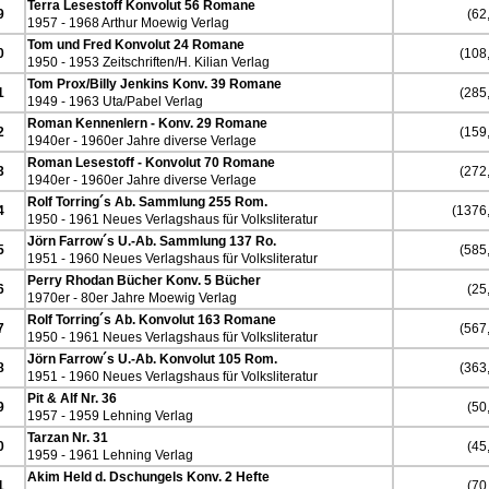
Terra Lesestoff Konvolut 56 Romane
9
(62,
1957 - 1968 Arthur Moewig Verlag
Tom und Fred Konvolut 24 Romane
0
(108,
1950 - 1953 Zeitschriften/H. Kilian Verlag
Tom Prox/Billy Jenkins Konv. 39 Romane
1
(285,
1949 - 1963 Uta/Pabel Verlag
Roman Kennenlern - Konv. 29 Romane
2
(159,
1940er - 1960er Jahre diverse Verlage
Roman Lesestoff - Konvolut 70 Romane
3
(272,
1940er - 1960er Jahre diverse Verlage
Rolf Torring´s Ab. Sammlung 255 Rom.
4
(1376,
1950 - 1961 Neues Verlagshaus für Volksliteratur
Jörn Farrow´s U.-Ab. Sammlung 137 Ro.
5
(585,
1951 - 1960 Neues Verlagshaus für Volksliteratur
Perry Rhodan Bücher Konv. 5 Bücher
6
(25,
1970er - 80er Jahre Moewig Verlag
Rolf Torring´s Ab. Konvolut 163 Romane
7
(567,
1950 - 1961 Neues Verlagshaus für Volksliteratur
Jörn Farrow´s U.-Ab. Konvolut 105 Rom.
8
(363,
1951 - 1960 Neues Verlagshaus für Volksliteratur
Pit & Alf Nr. 36
9
(50,
1957 - 1959 Lehning Verlag
Tarzan Nr. 31
0
(45,
1959 - 1961 Lehning Verlag
Akim Held d. Dschungels Konv. 2 Hefte
1
(70,