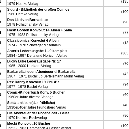
1
(135,
1979 Hethke Verlag
Sigurd - Bibliothek der großen Comics
2
(100,
1980 Hethke Verlag
Das Lied von Bernadette
3
(90,
1978 Pollischansky Verlag
Flash Gordon Konvolut 14 Alben + Saba
4
(77,
1975 -1983 Pollischansky Verlag
Classicomics Konvolut 4 Alben
5
(13,
1974 - 1978 Schwager & Steinlein
Asterix Lederausgabe 1 - 9 komplett
6
(305,
1984 - 1997 Delta und Horizont Verlag
Lucky Luke Lederausgabe Nr. 17
7
(70,
1985 - 2000 Horizont Verlag
Barbarella/neuen Abenteuer d. Barbarella
8
(42,
1967 + 1971 Buchclub Bertelsmann Mohn Verlag
Rex Danny Konvolut 19 Gbü./Br.
9
(94,
1977 - 1978 Bastei Verlag
Comic-/Kinderbuch Konv. 5 Bücher
0
(60,
1960er Jahre diverse Verlage
Soldatenleben (das fröhliche)
1
(40,
1930er/40er Jahre Frundsberg Verlag
Die Abenteuer der Phoebe Zeit - Geist
2
(80,
1970 Konkret Buchverlag
Mecki Konvolut 10 Bücher
3
(100,
1952 - 1963 Hammerich & Lesser Verlag