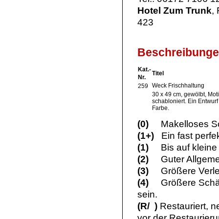
Hotel Zum Trunk
,
423
Beschreibunge
Kat.-
Titel
Nr.
Weck Frischhaltung
259
30 x 49 cm, gewölbt, Motiv
schabloniert. Ein Entwur
Farbe.
(0)
Makelloses Sch
(1+)
Ein fast perfe
(1)
Bis auf kleine 
(2)
Guter Allgemein
(3)
Größere Verletz
(4)
Größere Schäden
sein.
(R/ )
Restauriert, n
vor der Restaurier