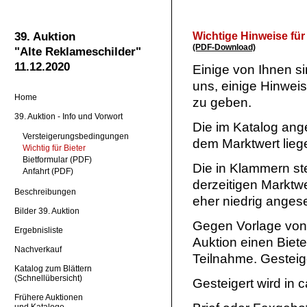
Wichtige Hinweise für 
39. Auktion
(PDF-Download)
"Alte Reklameschilder"
11.12.2020
Einige von Ihnen si
uns, einige Hinwei
Home
zu geben.
39. Auktion - Info und Vorwort
Die im Katalog ange
Versteigerungsbedingungen
dem Marktwert lieg
Wichtig für Bieter
Bietformular (PDF)
Die in Klammern st
Anfahrt (PDF)
derzeitigen Marktwe
Beschreibungen
eher niedrig angese
Bilder 39. Auktion
Gegen Vorlage von 
Ergebnisliste
Auktion einen Biete
Nachverkauf
Teilnahme. Gesteig
Katalog zum Blättern
(Schnellübersicht)
Gesteigert wird in 
Frühere Auktionen
und Kataloge