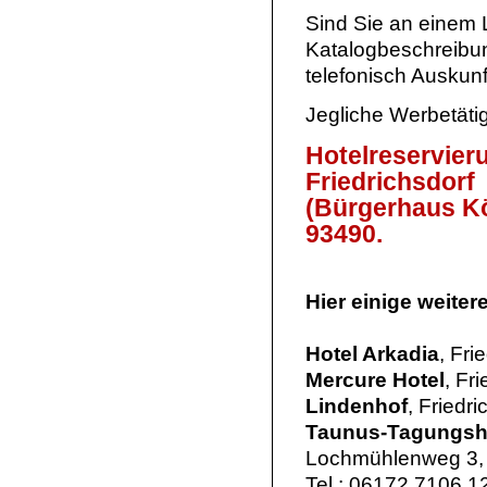
Sind Sie an einem L
Katalogbeschreibung
telefonisch Auskun
Jegliche Werbetäti
Hotelreservier
Friedrichsdorf
(Bürgerhaus Kö
93490.
Hier einige weiter
Hotel Arkadia
, Fri
Mercure Hotel
, Fr
Lindenhof
, Friedr
Taunus-Tagungsh
Lochmühlenweg 3,
Tel.: 06172 7106 1