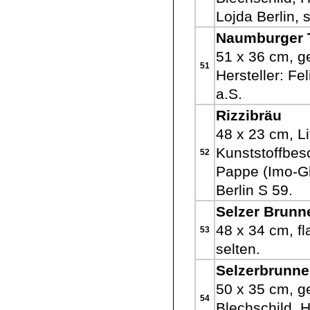
Lojda Berlin, s
Naumburger T
51 x 36 cm, g
51
Hersteller: Fe
a.S.
Rizzibräu
48 x 23 cm, L
Kunststoffbes
52
Pappe (Imo-Gla
Berlin S 59.
Selzer Brunn
48 x 34 cm, fl
53
selten.
Selzerbrunn
50 x 35 cm, g
54
Blechschild, H