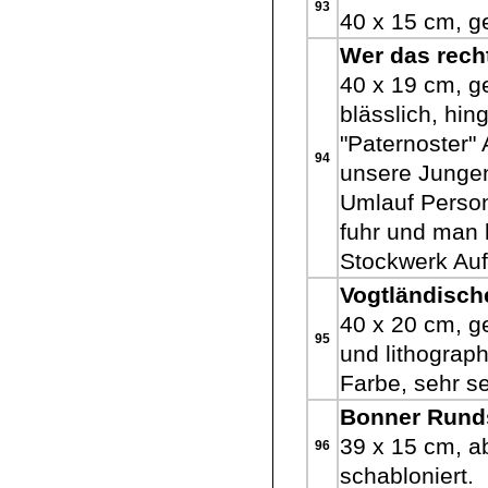
93
40 x 15 cm, ge
Wer das rech
40 x 19 cm, g
blässlich, hi
"Paternoster"
94
unsere Junge
Umlauf Person
fuhr und man 
Stockwerk Auf
Vogtländisch
40 x 20 cm, ge
95
und lithograph
Farbe, sehr se
Bonner Rund
39 x 15 cm, a
96
schabloniert.