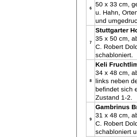
50 x 33 cm, g
6
u. Hahn, Orte
und umgedruc
Stuttgarter H
35 x 50 cm, a
7
C. Robert Dold
schabloniert.
Keli Fruchtl
34 x 48 cm, ab
links neben 
8
befindet sich 
Zustand 1-2.
Gambrinus Br
31 x 48 cm, a
9
C. Robert Dold
schabloniert 