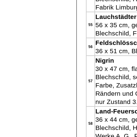
Fabrik Limbur
Lauchstädte
56 x 35 cm, g
55
Blechschild, F
Feldschlöss
56
36 x 51 cm, B
Nigrin
30 x 47 cm, fl
Blechschild, s
57
Farbe, Zusat
Rändern und O
nur Zustand 3
Land-Feuerso
36 x 44 cm, ge
58
Blechschild, H
Werke A. G., 