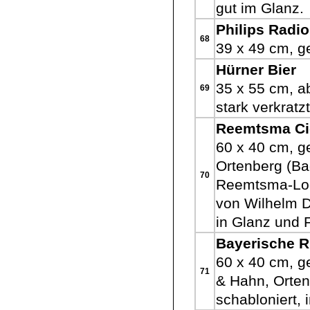
gut im Glanz.
Philips Radio
68
39 x 49 cm, ge
Hürner Bier
35 x 55 cm, a
69
stark verkratz
Reemtsma Ci
60 x 40 cm, g
Ortenberg (Ba
70
Reemtsma-Log
von Wilhelm D
in Glanz und 
Bayerische 
60 x 40 cm, g
71
& Hahn, Orte
schabloniert, 