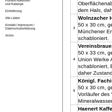
Frühere Auktionen
Oberflächenab
und Kataloge
dem Hals, dah
Einlieferung
Wolnzacher 
Alte Läden
50 x 30 cm, ge
Kontakt / Impressum /
3
Datenschutzerklärung
Münchener Ema
Archiv
schabloniert.
Vereinsbraue
50 x 33 cm, g
Union Werke 
4
schabloniert, 
daher Zustand
Königl. Fach
50 x 30 cm, ge
5
Vorläufer des 
Mineralwasser
Haenert Kaff