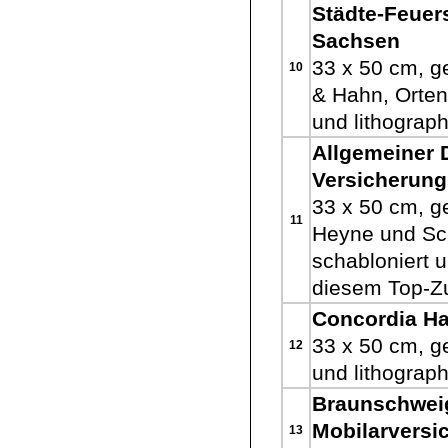
Städte-Feuer
Sachsen
33 x 50 cm, g
10
& Hahn, Orten
und lithograph
Allgemeiner 
Versicherung
33 x 50 cm, g
11
Heyne und Sch
schabloniert u
diesem Top-Zu
Concordia H
33 x 50 cm, ge
12
und lithograph
Braunschwei
Mobilarversi
13