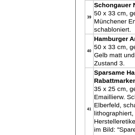
Schongauer 
50 x 33 cm, ge
39
Münchener Ema
schabloniert.
Hamburger A
50 x 33 cm, ge
40
Gelb matt und
Zustand 3.
Sparsame Ha
Rabattmarke
35 x 25 cm, ge
Emaillierw. S
Elberfeld, sch
41
lithographiert,
Herstelleretik
im Bild: "Spar