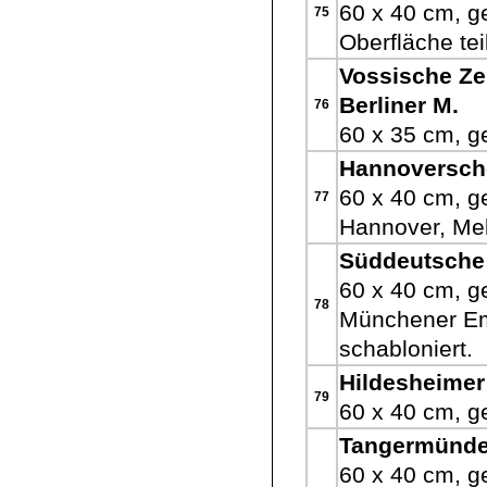
60 x 40 cm, ge
75
Oberfläche tei
Vossische Zei
Berliner M.
76
60 x 35 cm, ge
Hannoversch
60 x 40 cm, g
77
Hannover, Mell
Süddeutsche
60 x 40 cm, ge
78
Münchener Ema
schabloniert.
Hildesheimer
79
60 x 40 cm, ge
Tangermünde
60 x 40 cm, g