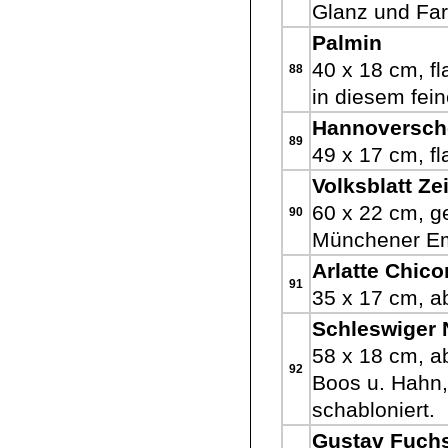
Glanz und Far
Palmin
40 x 18 cm, fl
88
in diesem fei
Hannoversch
89
49 x 17 cm, fl
Volksblatt Ze
60 x 22 cm, ge
90
Münchener Ema
Arlatte Chico
91
35 x 17 cm, a
Schleswiger 
58 x 18 cm, a
92
Boos u. Hahn,
schabloniert.
Gustav Fuch