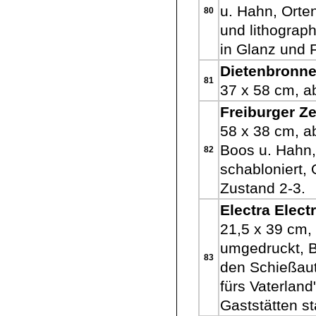
u. Hahn, Orte
80
und lithograph
in Glanz und 
Dietenbronne
81
37 x 58 cm, a
Freiburger Z
58 x 38 cm, a
Boos u. Hahn,
82
schabloniert, 
Zustand 2-3.
Electra Elec
21,5 x 39 cm,
umgedruckt, B
83
den Schießau
fürs Vaterland"
Gaststätten s