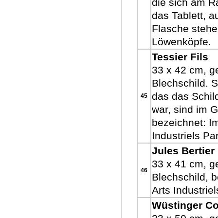
die sich am R
das Tablett, a
Flasche stehen
Löwenköpfe.
Tessier Fils
33 x 42 cm, ge
Blechschild. S
das das Schil
45
war, sind im 
bezeichnet: I
Industriels Pa
Jules Bertier
33 x 41 cm, ge
46
Blechschild, 
Arts Industrie
Wüstinger C