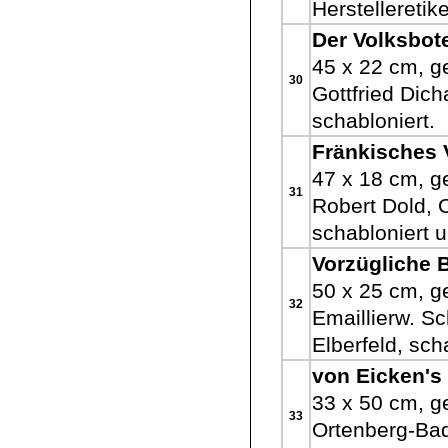
Herstelleretik
Der Volksbot
45 x 22 cm, g
30
Gottfried Dich
schabloniert.
Fränkisches V
47 x 18 cm, ge
31
Robert Dold, O
schabloniert 
Vorzügliche 
50 x 25 cm, ge
32
Emaillierw. S
Elberfeld, sch
von Eicken's
33 x 50 cm, g
33
Ortenberg-Bad