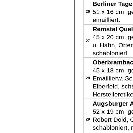
Berliner Tage
51 x 16 cm, g
26
emailliert.
Remstal Quel
45 x 20 cm, g
27
u. Hahn, Orte
schabloniert.
Oberbrambac
45 x 18 cm, ge
Emaillierw. S
28
Elberfeld, scha
Herstelleretik
Augsburger 
52 x 19 cm, ge
Robert Dold, 
29
schabloniert, m