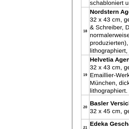
schabloniert 
Nordstern Ag
32 x 43 cm, ge
& Schreiber, 
18
normalerweise
produzierten),
lithographiert,
Helvetia Age
32 x 43 cm, ge
Emaillier-Wer
19
München, dick
lithographiert.
Basler Versi
20
32 x 45 cm, g
Edeka Gesch
21