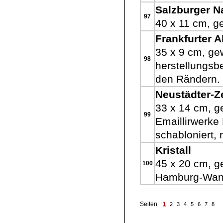
Salzburger N
97
40 x 11 cm, g
Frankfurter 
35 x 9 cm, gew
98
herstellungsbe
den Rändern.
Neustädter-Z
33 x 14 cm, ge
99
Emaillirwerke
schabloniert, 
Kristall
45 x 20 cm, ge
100
Hamburg-Wand
Seiten
1
2
3
4
5
6
7
8