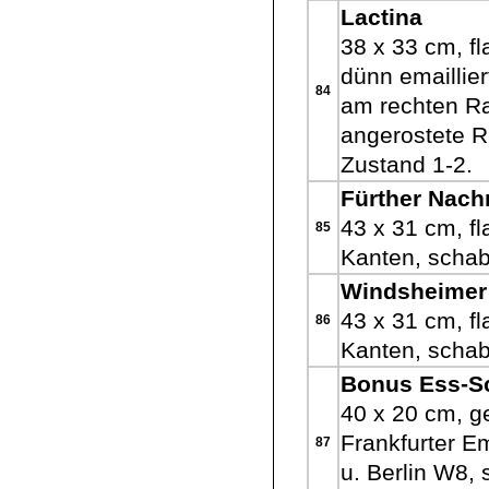
Lactina
38 x 33 cm, fl
dünn emaillier
84
am rechten Ra
angerostete R
Zustand 1-2.
Fürther Nach
43 x 31 cm, f
85
Kanten, schabl
Windsheimer 
43 x 31 cm, f
86
Kanten, schabl
Bonus Ess-S
40 x 20 cm, g
Frankfurter E
87
u. Berlin W8, 