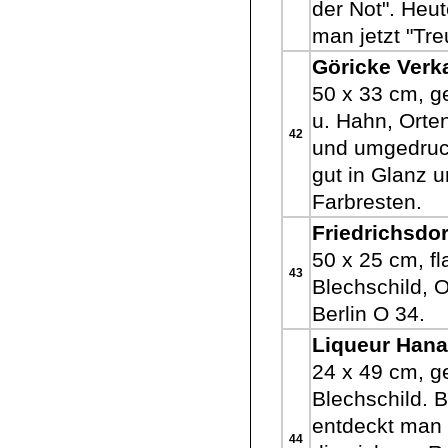
der Not". Heut
man jetzt "Tr
Göricke Verk
50 x 33 cm, g
u. Hahn, Orte
42
und umgedruck
gut in Glanz 
Farbresten.
Friedrichsdo
50 x 25 cm, f
43
Blechschild, O
Berlin O 34.
Liqueur Hana
24 x 49 cm, ge
Blechschild. 
entdeckt man s
44