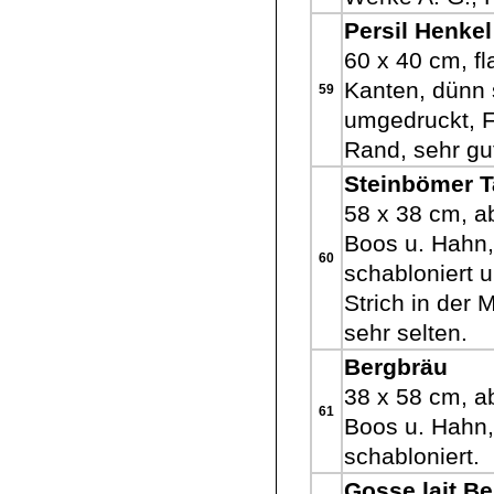
Persil Henkel
60 x 40 cm, f
Kanten, dünn 
59
umgedruckt, F
Rand, sehr gu
Steinbömer 
58 x 38 cm, a
Boos u. Hahn,
60
schabloniert 
Strich in der M
sehr selten.
Bergbräu
38 x 58 cm, a
61
Boos u. Hahn,
schabloniert.
Gosse lait B