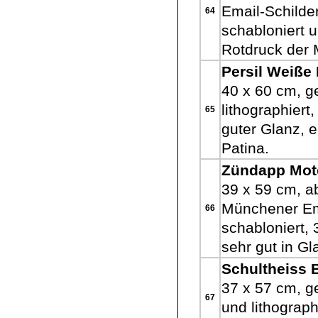
Email-Schilde
64
schabloniert u
Rotdruck der 
Persil Weiße
40 x 60 cm, g
lithographiert,
65
guter Glanz, e
Patina.
Zündapp Mot
39 x 59 cm, a
Münchener Ema
66
schabloniert,
sehr gut in G
Schultheiss B
37 x 57 cm, ge
67
und lithograph