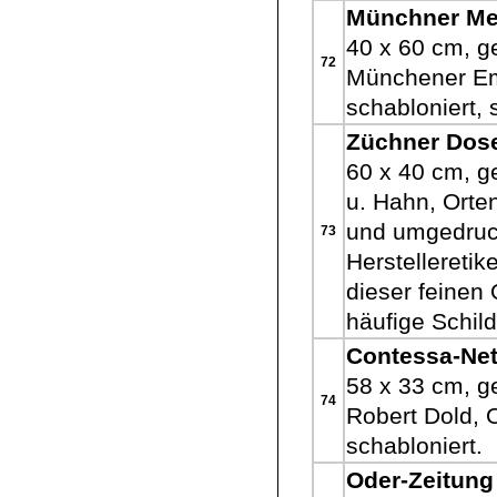
Münchner Me
40 x 60 cm, ge
72
Münchener Ema
schabloniert, 
Züchner Dos
60 x 40 cm, g
u. Hahn, Orte
und umgedruckt
73
Herstelleretike
dieser feinen 
häufige Schild
Contessa-Net
58 x 33 cm, ge
74
Robert Dold, 
schabloniert.
Oder-Zeitung