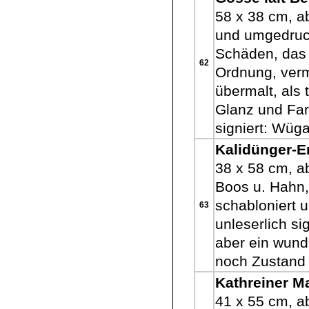
58 x 38 cm, a
und umgedruck
Schäden, das 
62
Ordnung, verm
übermalt, als 
Glanz und Far
signiert: Wüga
Kalidünger-E
38 x 58 cm, a
Boos u. Hahn,
schabloniert 
63
unleserlich si
aber ein wund
noch Zustand 
Kathreiner M
41 x 55 cm, a