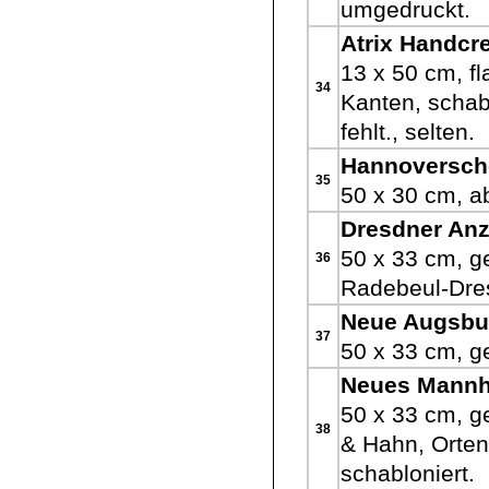
umgedruckt.
Atrix Handcr
13 x 50 cm, f
34
Kanten, schab
fehlt., selten.
Hannoversch
35
50 x 30 cm, a
Dresdner Anz
50 x 33 cm, g
36
Radebeul-Dres
Neue Augsbur
37
50 x 33 cm, ge
Neues Mannhe
50 x 33 cm, g
38
& Hahn, Orte
schabloniert.