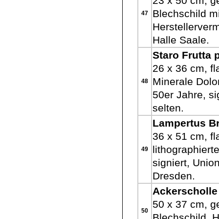
23 x 50 cm, ge
Blechschild 
47
Herstellerverm
Halle Saale.
Staro Frutta 
26 x 36 cm, f
Minerale Dolom
48
50er Jahre, si
selten.
Lampertus Br
36 x 51 cm, fl
lithographiert
49
signiert, Uni
Dresden.
Ackerscholle
50 x 37 cm, ge
50
Blechschild, 