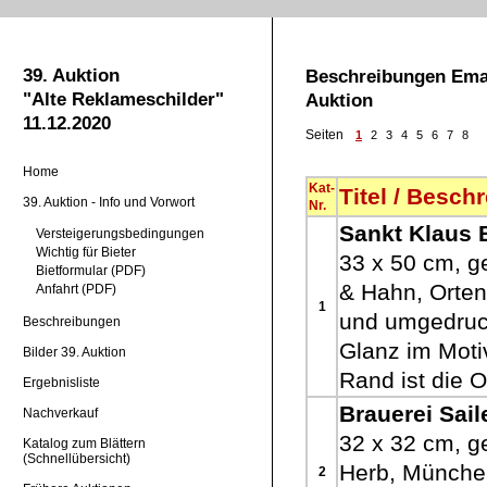
39. Auktion
Beschreibungen Email
"Alte Reklameschilder"
Auktion
11.12.2020
Seiten
1
2
3
4
5
6
7
8
Home
Kat-
Titel / Besch
39. Auktion - Info und Vorwort
Nr.
Sankt Klaus 
Versteigerungsbedingungen
Wichtig für Bieter
33 x 50 cm, g
Bietformular (PDF)
& Hahn, Orten
Anfahrt (PDF)
1
und umgedruck
Beschreibungen
Glanz im Moti
Bilder 39. Auktion
Rand ist die O
Ergebnisliste
Brauerei Sail
Nachverkauf
32 x 32 cm, ge
Katalog zum Blättern
(Schnellübersicht)
Herb, München
2