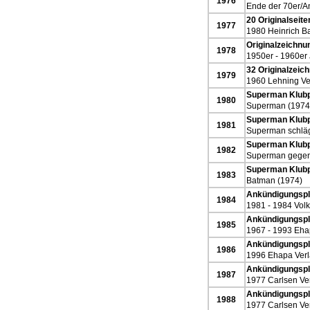
1976
Ende der 70er/A
20 Originalseit
1977
1980 Heinrich 
Originalzeichnun
1978
1950er - 1960er 
32 Originalzei
1979
1960 Lehning Ve
Superman Klubp
1980
Superman (1974
Superman Klubp
1981
Superman schläg
Superman Klubp
1982
Superman gegen 
Superman Klubp
1983
Batman (1974)
Ankündigungspla
1984
1981 - 1984 Volk
Ankündigungspla
1985
1967 - 1993 Eha
Ankündigungspl
1986
1996 Ehapa Verl
Ankündigungspla
1987
1977 Carlsen Ve
Ankündigungspla
1988
1977 Carlsen Ve