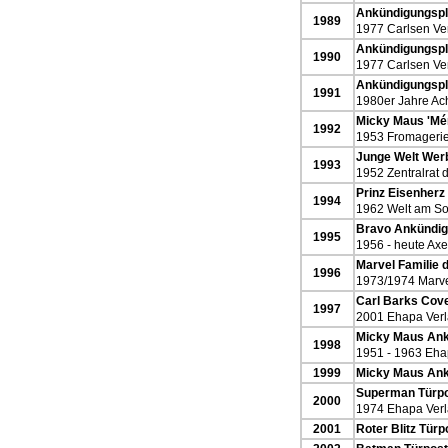
Ankündigungspl
1989
1977 Carlsen Ve
Ankündigungspla
1990
1977 Carlsen Ve
Ankündigungspla
1991
1980er Jahre Ac
Micky Maus 'Mér
1992
1953 Fromagerie
Junge Welt Wer
1993
1952 Zentralrat
Prinz Eisenher
1994
1962 Welt am S
Bravo Ankündig
1995
1956 - heute Axe
Marvel Familie 
1996
1973/1974 Marve
Carl Barks Cove
1997
2001 Ehapa Ver
Micky Maus Ank
1998
1951 - 1963 Eha
1999
Micky Maus Ank
Superman Türpos
2000
1974 Ehapa Ver
2001
Roter Blitz Türp