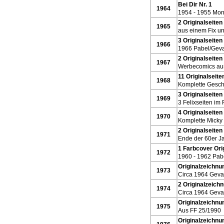
Bei Dir Nr. 1
1964
1954 - 1955 Mon
2 Originalseiten
1965
aus einem Fix u
3 Originalseite
1966
1966 Pabel/Geva
2 Originalseite
1967
Werbecomics aus
11 Originalseit
1968
Komplette Geschi
3 Originalseite
1969
3 Felixseiten im
4 Originalseite
1970
Komplette Micky 
2 Originalseite
1971
Ende der 60er J
1 Farbcover Orig
1972
1960 - 1962 Pab
Originalzeichnu
1973
Circa 1964 Gevac
2 Originalzeichn
1974
Circa 1964 Gevac
Originalzeichnu
1975
Aus FF 25/1990
Originalzeichnu