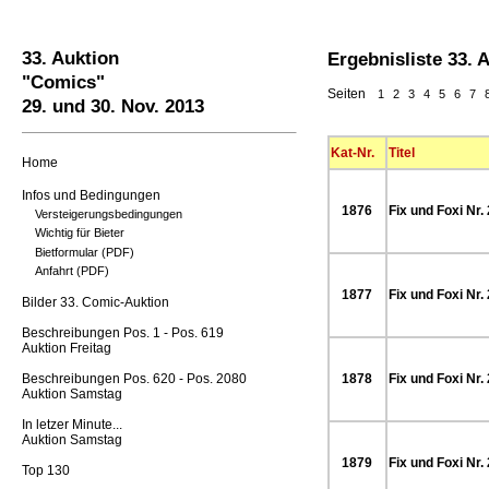
33. Auktion
Ergebnisliste 33.
"Comics"
Seiten
1
2
3
4
5
6
7
29. und 30. Nov. 2013
Kat-Nr.
Titel
Home
Infos und Bedingungen
1876
Fix und Foxi Nr.
Versteigerungsbedingungen
Wichtig für Bieter
Bietformular (PDF)
Anfahrt (PDF)
1877
Fix und Foxi Nr.
Bilder 33. Comic-Auktion
Beschreibungen Pos. 1 - Pos. 619
Auktion Freitag
Beschreibungen Pos. 620 - Pos. 2080
1878
Fix und Foxi Nr.
Auktion Samstag
In letzer Minute...
Auktion Samstag
1879
Fix und Foxi Nr.
Top 130