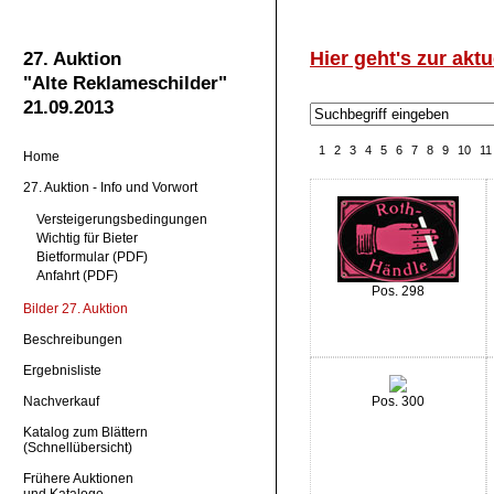
Hier geht's zur aktu
27. Auktion
"Alte Reklameschilder"
21.09.2013
1
2
3
4
5
6
7
8
9
10
11
Home
27. Auktion - Info und Vorwort
Versteigerungsbedingungen
Wichtig für Bieter
Bietformular (PDF)
Anfahrt (PDF)
Pos. 298
Bilder 27. Auktion
Beschreibungen
Ergebnisliste
Nachverkauf
Pos. 300
Katalog zum Blättern
(Schnellübersicht)
Frühere Auktionen
und Kataloge