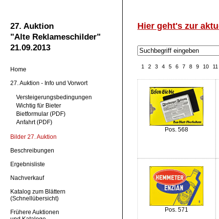
Hier geht's zur aktu
27. Auktion
"Alte Reklameschilder"
21.09.2013
1
2
3
4
5
6
7
8
9
10
11
Home
27. Auktion - Info und Vorwort
Versteigerungsbedingungen
Wichtig für Bieter
Bietformular (PDF)
Anfahrt (PDF)
Pos. 568
Bilder 27. Auktion
Beschreibungen
Ergebnisliste
Nachverkauf
Katalog zum Blättern
(Schnellübersicht)
Pos. 571
Frühere Auktionen
und Kataloge