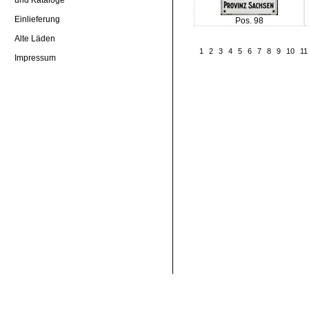
Einlieferung
Pos. 98
Alte Läden
1
2
3
4
5
6
7
8
9
10
11
Impressum