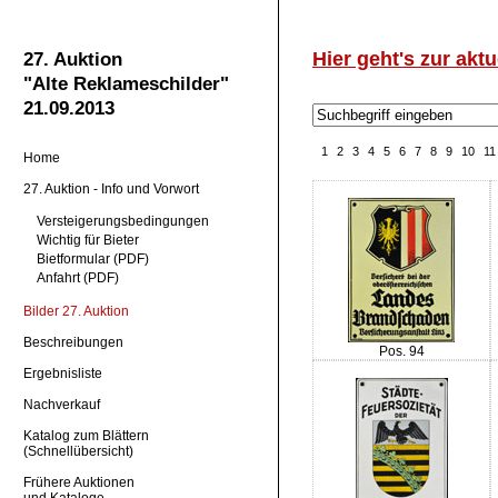
Hier geht's zur aktu
27. Auktion
"Alte Reklameschilder"
21.09.2013
1
2
3
4
5
6
7
8
9
10
11
Home
27. Auktion - Info und Vorwort
Versteigerungsbedingungen
Wichtig für Bieter
Bietformular (PDF)
Anfahrt (PDF)
Bilder 27. Auktion
Beschreibungen
Pos. 94
Ergebnisliste
Nachverkauf
Katalog zum Blättern
(Schnellübersicht)
Frühere Auktionen
und Kataloge