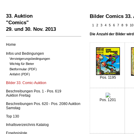
33. Auktion
Bilder Comics 33.
"Comics"
1
2
3
4
5
6
7
8
9
10
29. und 30. Nov. 2013
Die Anzahl der Bilder wird
Home
Infos und Bedingungen
Versteigerungsbedingungen
Wichtig für Bieter
Bietformular (PDF)
Anfahrt (PDF)
Pos. 1195
Bilder 33. Comic-Auktion
Beschreibungen Pos. 1 - Pos. 619
Auktion Freitag
Pos. 1201
Beschreibungen Pos. 620 - Pos. 2080 Auktion
Samstag
Top 130
Inhaltsverzeichnis Katalog
Ergebnisliste