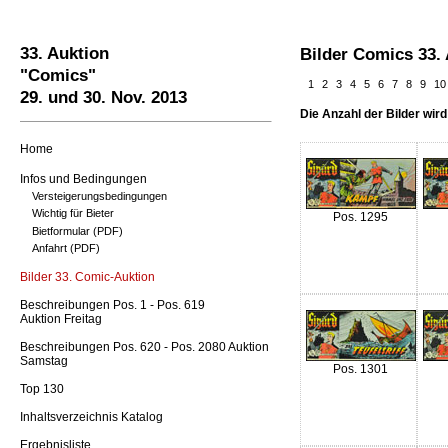
33. Auktion
Bilder Comics 33.
"Comics"
1
2
3
4
5
6
7
8
9
10
29. und 30. Nov. 2013
Die Anzahl der Bilder wird
Home
Infos und Bedingungen
Versteigerungsbedingungen
Wichtig für Bieter
Pos. 1295
Bietformular (PDF)
Anfahrt (PDF)
Bilder 33. Comic-Auktion
Beschreibungen Pos. 1 - Pos. 619
Auktion Freitag
Beschreibungen Pos. 620 - Pos. 2080 Auktion
Samstag
Pos. 1301
Top 130
Inhaltsverzeichnis Katalog
Ergebnisliste