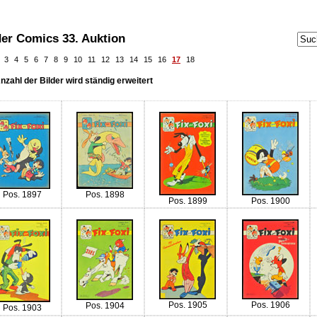
der Comics 33. Auktion
3
4
5
6
7
8
9
10
11
12
13
14
15
16
17
18
nzahl der Bilder wird ständig erweitert
Pos. 1897
Pos. 1898
Pos. 1899
Pos. 1900
Pos. 1905
Pos. 1906
Pos. 1904
Pos. 1903