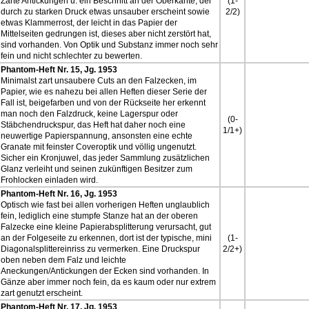
Zarte Antickungen u. ein Beschnitt an der Oberkante, der
(1-
durch zu starken Druck etwas unsauber erscheint sowie
2/2)
etwas Klammerrost, der leicht in das Papier der
Mittelseiten gedrungen ist, dieses aber nicht zerstört hat,
sind vorhanden. Von Optik und Substanz immer noch sehr
fein und nicht schlechter zu bewerten.
Phantom-Heft Nr. 15, Jg. 1953
Minimalst zart unsaubere Cuts an den Falzecken, im
Papier, wie es nahezu bei allen Heften dieser Serie der
Fall ist, beigefarben und von der Rückseite her erkennt
man noch den Falzdruck, keine Lagerspur oder
(0-
Stäbchendruckspur, das Heft hat daher noch eine
1/1+)
neuwertige Papierspannung, ansonsten eine echte
Granate mit feinster Coveroptik und völlig ungenutzt.
Sicher ein Kronjuwel, das jeder Sammlung zusätzlichen
Glanz verleiht und seinen zukünftigen Besitzer zum
Frohlocken einladen wird.
Phantom-Heft Nr. 16, Jg. 1953
Optisch wie fast bei allen vorherigen Heften unglaublich
fein, lediglich eine stumpfe Stanze hat an der oberen
Falzecke eine kleine Papierabsplitterung verursacht, gut
an der Folgeseite zu erkennen, dort ist der typische, mini
(1-
Diagonalsplittereinriss zu vermerken. Eine Druckspur
2/2+)
oben neben dem Falz und leichte
Aneckungen/Antickungen der Ecken sind vorhanden. In
Gänze aber immer noch fein, da es kaum oder nur extrem
zart genutzt erscheint.
Phantom-Heft Nr. 17, Jg. 1953