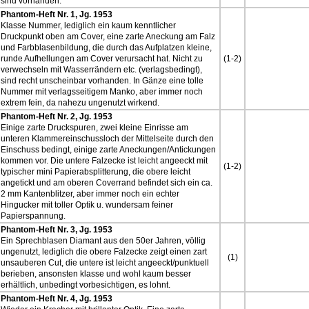
sind vorhanden.
Phantom-Heft Nr. 1, Jg. 1953
Klasse Nummer, lediglich ein kaum kenntlicher
Druckpunkt oben am Cover, eine zarte Aneckung am Falz
und Farbblasenbildung, die durch das Aufplatzen kleine,
runde Aufhellungen am Cover verursacht hat. Nicht zu
(1-2)
verwechseln mit Wasserrändern etc. (verlagsbedingt),
sind recht unscheinbar vorhanden. In Gänze eine tolle
Nummer mit verlagsseitigem Manko, aber immer noch
extrem fein, da nahezu ungenutzt wirkend.
Phantom-Heft Nr. 2, Jg. 1953
Einige zarte Druckspuren, zwei kleine Einrisse am
unteren Klammereinschussloch der Mittelseite durch den
Einschuss bedingt, einige zarte Aneckungen/Antickungen
kommen vor. Die untere Falzecke ist leicht angeeckt mit
(1-2)
typischer mini Papierabsplitterung, die obere leicht
angetickt und am oberen Coverrand befindet sich ein ca.
2 mm Kantenblitzer, aber immer noch ein echter
Hingucker mit toller Optik u. wundersam feiner
Papierspannung.
Phantom-Heft Nr. 3, Jg. 1953
Ein Sprechblasen Diamant aus den 50er Jahren, völlig
ungenutzt, lediglich die obere Falzecke zeigt einen zart
(1)
unsauberen Cut, die untere ist leicht angeeckt/punktuell
berieben, ansonsten klasse und wohl kaum besser
erhältlich, unbedingt vorbesichtigen, es lohnt.
Phantom-Heft Nr. 4, Jg. 1953