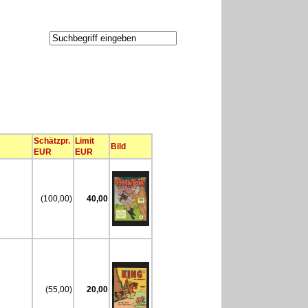
Schätzpr.
Limit
Bild
EUR
EUR
(100,00)
40,00
(55,00)
20,00