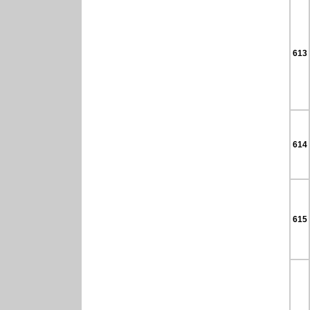
613
614
615