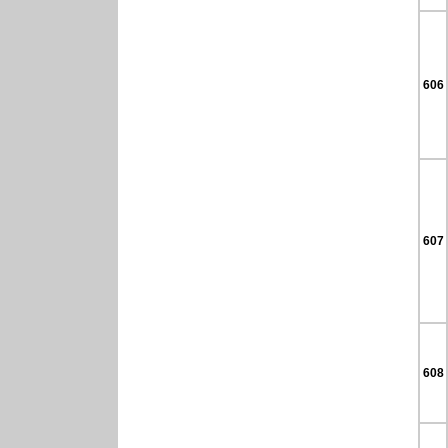
606
607
608