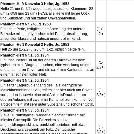
Phantom-Heft Konvolut 3 Hefte, Jg. 1953
Hefte 21 um (1-2/2) wegen ausgetauschter Klammern, 22
um (2-3/3) und 23 um (1-2/2), alle Hefte mit feiner Optik
und Substanz und nur zarten Unwägbarkeiten.
Phantom-Heft Nr. 24, Jg. 1953
Ein echte Perle, lediglich eine Aneckung der unteren
(1-/1-
Falzecke mit einer typischen mini Papierabsplitterung,
2 )
ansonsten klasse und nahezu ungenutzt wirkend.
Phantom-Heft Konvolut 2 Hefte, Jg. 1953
Heft 25 um (1-2/2) u. 26 um (1-2), optisch beide fein.
Phantom-Heft Nr. 1, Jg. 1954
Ein unsauberer Cut an der oberen Falzecke mit dem
(1-
typischen mini Diagonalrisschen, eine Aneckung unten
2/2+ )
und am unteren Coverrand ein ca. 4 mm Kanteneinriss an
einem ansonsten tollen Heft.
Phantom-Heft Nr. 2, Jg. 1954
Ein zarter Lagerbug entlang des Falz, der typische
Maschinenfehler des Abgreifers, der hier auch am Cover
(1-
vorhanden ist sowie eine mini Anknick/Druckspur am
2/2+ )
oberen Aufgang mit zwei mini Kantenblitzern kommen vor.
Trotzdem fein, mit sehr guter Substanz und schöner Optik.
Phantom-Heft Nr. 3, Jg. 1954
Visuell u. substanziell wieder ein echter "Burner" mit
feinster Coveroptik. Die Falzecken sind zart
angetickt/angeeckt bzw. punktuell berieben, mit etwas
(1-
Druckerschwärzeabrieb am Falz. Der typische
2/2+ )