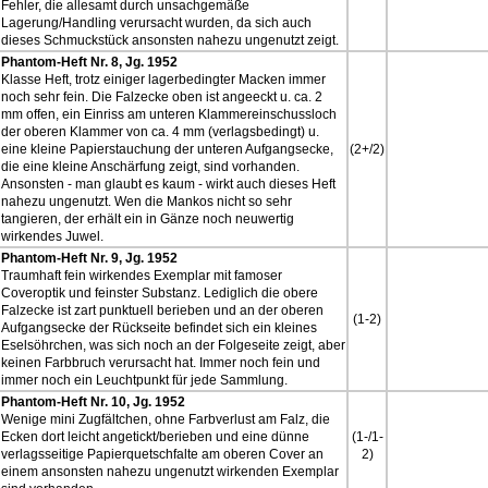
Fehler, die allesamt durch unsachgemäße
Lagerung/Handling verursacht wurden, da sich auch
dieses Schmuckstück ansonsten nahezu ungenutzt zeigt.
Phantom-Heft Nr. 8, Jg. 1952
Klasse Heft, trotz einiger lagerbedingter Macken immer
noch sehr fein. Die Falzecke oben ist angeeckt u. ca. 2
mm offen, ein Einriss am unteren Klammereinschussloch
der oberen Klammer von ca. 4 mm (verlagsbedingt) u.
eine kleine Papierstauchung der unteren Aufgangsecke,
(2+/2)
die eine kleine Anschärfung zeigt, sind vorhanden.
Ansonsten - man glaubt es kaum - wirkt auch dieses Heft
nahezu ungenutzt. Wen die Mankos nicht so sehr
tangieren, der erhält ein in Gänze noch neuwertig
wirkendes Juwel.
Phantom-Heft Nr. 9, Jg. 1952
Traumhaft fein wirkendes Exemplar mit famoser
Coveroptik und feinster Substanz. Lediglich die obere
Falzecke ist zart punktuell berieben und an der oberen
(1-2)
Aufgangsecke der Rückseite befindet sich ein kleines
Eselsöhrchen, was sich noch an der Folgeseite zeigt, aber
keinen Farbbruch verursacht hat. Immer noch fein und
immer noch ein Leuchtpunkt für jede Sammlung.
Phantom-Heft Nr. 10, Jg. 1952
Wenige mini Zugfältchen, ohne Farbverlust am Falz, die
Ecken dort leicht angetickt/berieben und eine dünne
(1-/1-
verlagsseitige Papierquetschfalte am oberen Cover an
2)
einem ansonsten nahezu ungenutzt wirkenden Exemplar