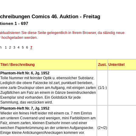
chreibungen Comics 46. Auktion - Freitag
tionen 1 - 697
 aktualisieren Sie diese Seite gelegentlich in Ihrem Browser, da ständig neue
r hochgeladen werden.
en
1
2
3
4
5
6
7
Titel / Beschreibung
Zust.
Untertitel
Phantom-Heft Nr. 6, Jg. 1952
Tolle Nummer mit feinster Optik u. ebensolcher Substanz.
Lediglich die obere Falzecke ist zart, punktuell berieben,
eine zarte Druckspur oben am Aufgang, mit einigen zarten
(1/1-)
Zugfältchen am Falz an einem in Gänze beeindruckenden
Exemplar sind vorhanden. Ein Goldstück für jede
Sammlung, das verzücken wird.
Phantom-Heft Nr. 7, Jg. 1952
Wieder ein feines Heft leider mit einem ca. 7 mm Einriss
am unteren Coverrand und wenigen, mini Farbblitzern am
Falz, einem zarten, kleinen Eselsohr innen und einer
weichen Papierkrümmung an der unteren Aufgangsecke.
(2+/2)
Einige kleine Antickungen/Aneckugen kommen vor.